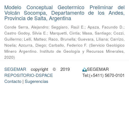
Modelo Conceptual Geotermico Preliminar del
Volcán Socompa, Departamento de los Andes,
Provincia de Salta, Argentina
Conde Serra, Alejandro
;
Seggiaro, Raúl E.
;
Apaza, Facundo D.
;
Castro Godoy, Silvia E.
;
Marquetti, Cintia
;
Masa, Santiago
;
Cozzi,
Guillermo
;
Lelli, Matteo
;
Raco, Brunella
;
Guevara, Liliana
;
Carrizo,
Noelia
;
Azcurra, Diego
;
Carballo, Federico F.
(
Servicio Geológico
Minero Argentino. Instituto de Geología y Recursos Minerales
,
2020
)
SEGEMAR
copyright © 2019
SEGEMAR
REPOSITORIO-DSPACE
Tel:(+5411) 5670-0101
Contacto
|
Sugerencias