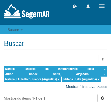
Camb
naveg
Buscar
Buscar
Ir
Materia: análisis de interferometría radar ×
Autor: Conde Serra, Alejandro ×
Materia: Llullaillaco, cuenca (Argentina) ×
Materia: Salta (Argentina) ×
Mostrar filtros avanzados
Mostrando ítems 1-1 de 1