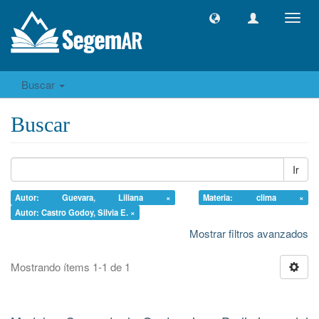
Camb
naveg
Buscar
Buscar
Ir
Autor: Guevara, Liliana ×
Materia: clima ×
Autor: Castro Godoy, Silvia E. ×
Mostrar filtros avanzados
Mostrando ítems 1-1 de 1