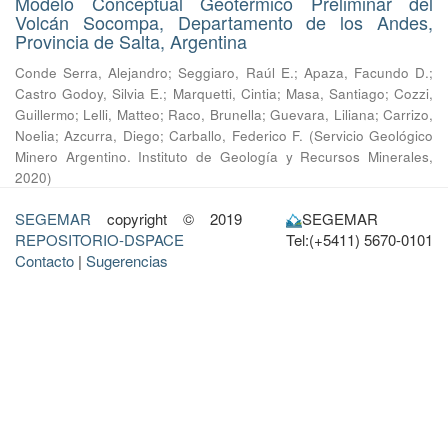
Modelo Conceptual Geotermico Preliminar del
Volcán Socompa, Departamento de los Andes,
Provincia de Salta, Argentina
Conde Serra, Alejandro
;
Seggiaro, Raúl E.
;
Apaza, Facundo D.
;
Castro Godoy, Silvia E.
;
Marquetti, Cintia
;
Masa, Santiago
;
Cozzi,
Guillermo
;
Lelli, Matteo
;
Raco, Brunella
;
Guevara, Liliana
;
Carrizo,
Noelia
;
Azcurra, Diego
;
Carballo, Federico F.
(
Servicio Geológico
Minero Argentino. Instituto de Geología y Recursos Minerales
,
2020
)
SEGEMAR
copyright © 2019
SEGEMAR
REPOSITORIO-DSPACE
Tel:(+5411) 5670-0101
Contacto
|
Sugerencias