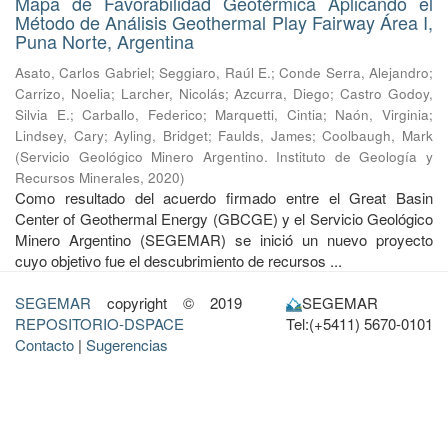
Mapa de Favorabilidad Geotérmica Aplicando el
Método de Análisis Geothermal Play Fairway Área I,
Puna Norte, Argentina
Asato, Carlos Gabriel
;
Seggiaro, Raúl E.
;
Conde Serra, Alejandro
;
Carrizo, Noelia
;
Larcher, Nicolás
;
Azcurra, Diego
;
Castro Godoy,
Silvia E.
;
Carballo, Federico
;
Marquetti, Cintia
;
Naón, Virginia
;
Lindsey, Cary
;
Ayling, Bridget
;
Faulds, James
;
Coolbaugh, Mark
(
Servicio Geológico Minero Argentino. Instituto de Geología y
Recursos Minerales
,
2020
)
Como resultado del acuerdo firmado entre el Great Basin
Center of Geothermal Energy (GBCGE) y el Servicio Geológico
Minero Argentino (SEGEMAR) se inició un nuevo proyecto
cuyo objetivo fue el descubrimiento de recursos ...
SEGEMAR
copyright © 2019
SEGEMAR
REPOSITORIO-DSPACE
Tel:(+5411) 5670-0101
Contacto
|
Sugerencias