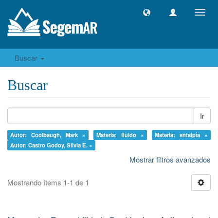
Camb
naveg
Buscar
Buscar
Ir
Autor: Coolbaugh, Mark ×
Materia: fluido ×
Materia: entalpía ×
Autor: Castro Godoy, Silvia E. ×
Mostrar filtros avanzados
Mostrando ítems 1-1 de 1