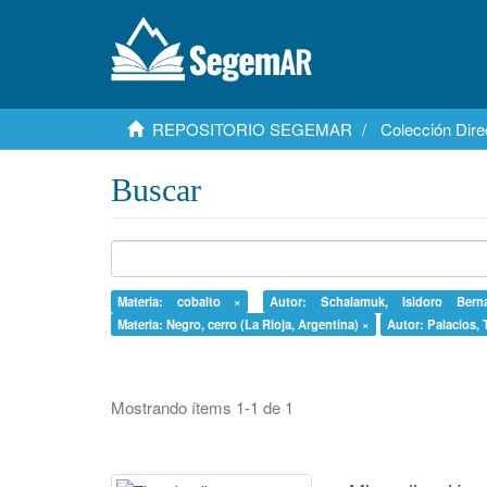
REPOSITORIO SEGEMAR
Colección Dire
Buscar
Materia: cobalto ×
Autor: Schalamuk, Isidoro Ber
Materia: Negro, cerro (La Rioja, Argentina) ×
Autor: Palacios, T
Mostrando ítems 1-1 de 1