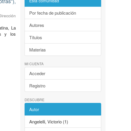
tras"),
Esta comunidad
Por fecha de publicación
Dirección
Autores
tina, La
as y los
Títulos
Materias
MI CUENTA
Acceder
Registro
DESCUBRE
Autor
Angelelli, Victorio (1)