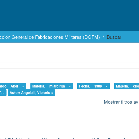
cción General de Fabricaciones Militares (DGFM)
Buscar
nardo Abel ×
Materia: miargirita ×
Fecha: 1989 ×
Materia: clo
. ×
Autor: Angelelli, Victorio ×
Mostrar filtros 