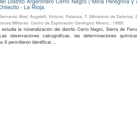
del Distrito Argentífero Cerro Negro ("Mina Peregrina y o
ilecito - La Rioja.
 Bernardo Abel
;
Angelelli, Victorio
;
Palacios, T.
(
Ministerio de Defensa. 
iones Militares. Centro de Exploración Geológico Minero.
,
1989
)
 estudia la mineralización del distrito Cerro Negro, Sierra de Fama
 Las observaciones calcográficas, las determinaciones químic
-X permitieron identificar ...