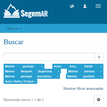
Camb
naveg
Buscar
Buscar
Ir
Materia: geología ×
Autor: Soto, Adrián ×
Materia: Neuquén (Argentina) ×
Materia: arenisca ×
Materia: geología económica ×
Materia: geofísica ×
Autor: Nuñez, Enrique ×
Mostrar filtros avanzados
Mostrando ítems 1-1 de 1