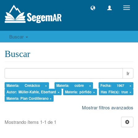
Camb
naveg
Buscar
Buscar
Ir
Materia: Cretácico ×
Materia: cobre ×
Fecha: 1967 ×
Autor: Müller-Kahle, Eberhard ×
Materia: pórfido ×
Has File(s): true ×
Materia: Plan Cordillerano ×
Mostrar filtros avanzados
Mostrando ítems 1-1 de 1