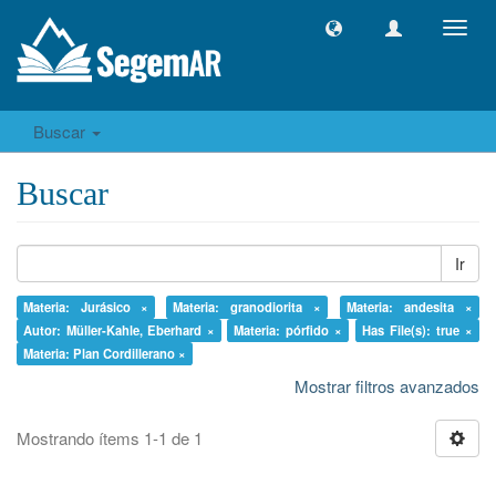
Camb
naveg
Buscar
Buscar
Ir
Materia: Jurásico ×
Materia: granodiorita ×
Materia: andesita ×
Autor: Müller-Kahle, Eberhard ×
Materia: pórfido ×
Has File(s): true ×
Materia: Plan Cordillerano ×
Mostrar filtros avanzados
Mostrando ítems 1-1 de 1