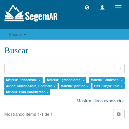
Camb
naveg
Buscar
Buscar
Ir
Materia: fenocristal ×
Materia: granodiorita ×
Materia: andesita ×
Autor: Müller-Kahle, Eberhard ×
Materia: pórfido ×
Has File(s): true ×
Materia: Plan Cordillerano ×
Mostrar filtros avanzados
Mostrando ítems 1-1 de 1