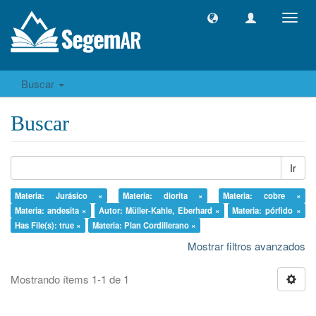
Camb
naveg
Buscar
Buscar
Ir
Materia: Jurásico ×
Materia: diorita ×
Materia: cobre ×
Materia: andesita ×
Autor: Müller-Kahle, Eberhard ×
Materia: pórfido ×
Has File(s): true ×
Materia: Plan Cordillerano ×
Mostrar filtros avanzados
Mostrando ítems 1-1 de 1