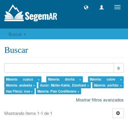
Camb
naveg
Buscar
Buscar
Ir
Materia: cuarzo ×
Materia: diorita ×
Materia: cobre ×
Materia: andesita ×
Autor: Müller-Kahle, Eberhard ×
Materia: pórfido ×
Has File(s): true ×
Materia: Plan Cordillerano ×
Mostrar filtros avanzados
Mostrando ítems 1-1 de 1