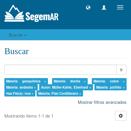
Camb
naveg
Buscar
Buscar
Ir
Materia: geoquímica ×
Materia: diorita ×
Materia: cobre ×
Materia: andesita ×
Autor: Müller-Kahle, Eberhard ×
Materia: pórfido ×
Has File(s): true ×
Materia: Plan Cordillerano ×
Mostrar filtros avanzados
Mostrando ítems 1-1 de 1