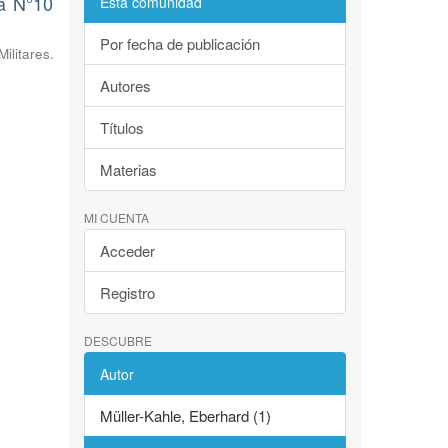
va N°10
Esta comunidad
Por fecha de publicación
litares.
Autores
Títulos
Materias
MI CUENTA
Acceder
Registro
DESCUBRE
Autor
Müller-Kahle, Eberhard (1)