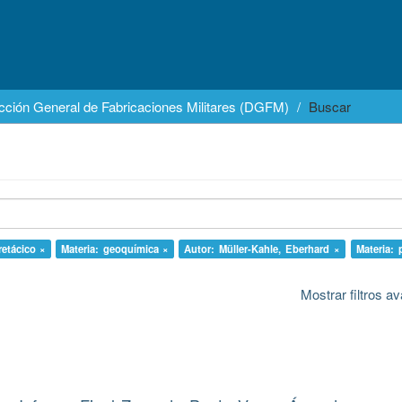
cción General de Fabricaciones Militares (DGFM)
Buscar
retácico ×
Materia: geoquímica ×
Autor: Müller-Kahle, Eberhard ×
Materia: 
Mostrar filtros 