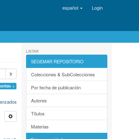
español
Login
LISTAR
SEGEMAR REPOSITORIO
Ir
Colecciones & SubColecciones
pórfido ×
Por fecha de publicación
Autores
avanzados
Títulos
Materias