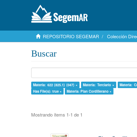
REPOSITORIO SEGEMAR
Colección Dire
Buscar
Materia: 622 (825.1) (047) ×
Materia: Terciario ×
Materia: C
Has File(s): true ×
Materia: Plan Cordillerano ×
Mostrando ítems 1-1 de 1