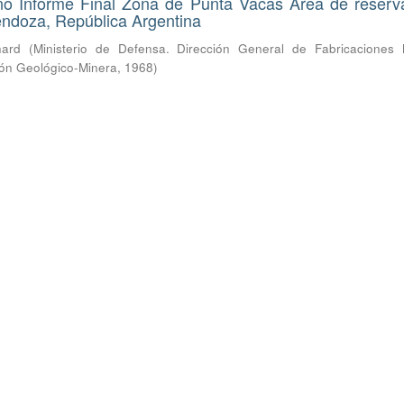
ano Informe Final Zona de Punta Vacas Área de reser
endoza, República Argentina
hard
(
Ministerio de Defensa. Dirección General de Fabricaciones Mi
ión Geológico-Minera
,
1968
)