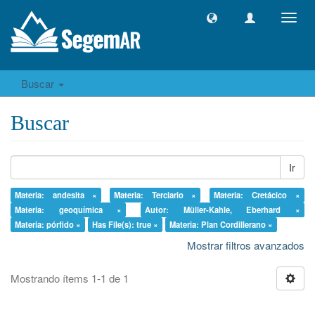
Camb
naveg
Buscar
Buscar
Ir
Materia: andesita ×
Materia: Terciario ×
Materia: Cretácico ×
Materia: geoquímica ×
Autor: Müller-Kahle, Eberhard ×
Materia: pórfido ×
Has File(s): true ×
Materia: Plan Cordillerano ×
Mostrar filtros avanzados
Mostrando ítems 1-1 de 1