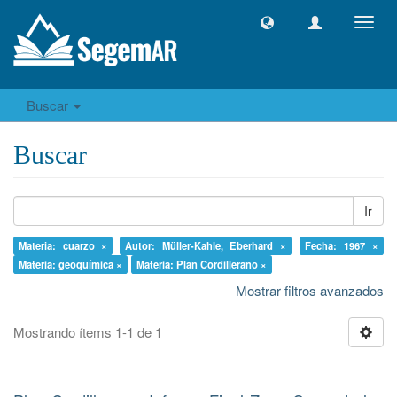
Camb
naveg
Buscar
Buscar
Ir
Materia: cuarzo ×
Autor: Müller-Kahle, Eberhard ×
Fecha: 1967 ×
Materia: geoquímica ×
Materia: Plan Cordillerano ×
Mostrar filtros avanzados
Mostrando ítems 1-1 de 1