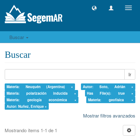
Camb
naveg
Buscar
Buscar
Ir
Materia: Neuquén (Argentina) ×
Autor: Soto, Adrián ×
Materia: polarización inducida ×
Has File(s): true ×
Materia: geología económica ×
Materia: geofísica ×
Autor: Nuñez, Enrique ×
Mostrar filtros avanzados
Mostrando ítems 1-1 de 1