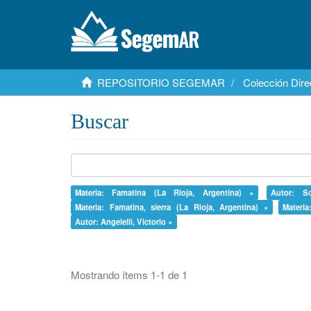
REPOSITORIO SEGEMAR
Colección Dire
Buscar
Materia: Famatina (La Rioja, Argentina) ×
Autor: S
Materia: Famatina, sierra (La Rioja, Argentina) ×
Materia
Autor: Angelelli, Victorio ×
Mostrando ítems 1-1 de 1