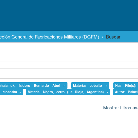
cción General de Fabricaciones Militares (DGFM)
Buscar
chalamuk, Isidoro Bernardo Abel ×
Materia: cobalto ×
Has File(s)
: cloantita ×
Materia: Negro, cerro (La Rioja, Argentina) ×
Autor: Palac
Mostrar filtros 