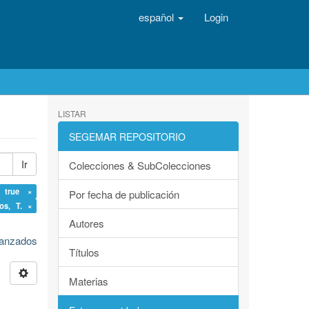
español
Login
LISTAR
SEGEMAR REPOSITORIO
Ir
Colecciones & SubColecciones
: true ×
Por fecha de publicación
ios, T. ×
Autores
avanzados
Títulos
Materias