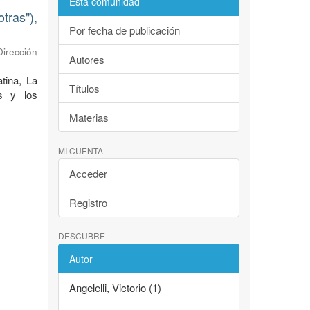
Esta comunidad
tras"),
Por fecha de publicación
Dirección
Autores
tina, La
Títulos
as y los
Materias
MI CUENTA
Acceder
Registro
DESCUBRE
Autor
Angelelli, Victorio (1)