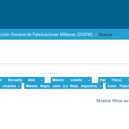
cción General de Fabricaciones Militares (DGFM)
Buscar
doro Bernardo Abel ×
Materia: cobalto ×
Has File(s):
: cloantita ×
Materia: Negro, cerro (La Rioja, Argentina) ×
Autor: Palac
Mostrar filtros 