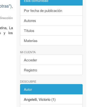
Esta comunidad
tras"),
Por fecha de publicación
Dirección
Autores
tina, La
Títulos
as y los
Materias
MI CUENTA
Acceder
Registro
DESCUBRE
Autor
Angelelli, Victorio (1)