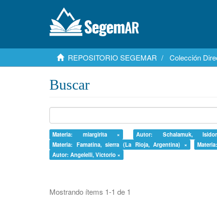
REPOSITORIO SEGEMAR
Colección Dire
Buscar
Materia: miargirita ×
Autor: Schalamuk, Isi
Materia: Famatina, sierra (La Rioja, Argentina) ×
Materia
Autor: Angelelli, Victorio ×
Mostrando ítems 1-1 de 1