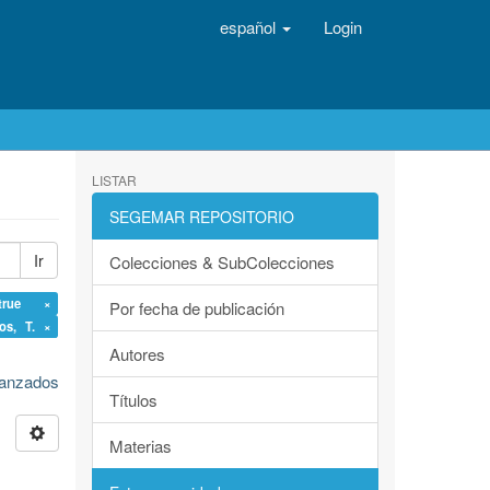
español
Login
LISTAR
SEGEMAR REPOSITORIO
Ir
Colecciones & SubColecciones
 true ×
Por fecha de publicación
ios, T. ×
Autores
avanzados
Títulos
Materias