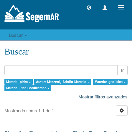
Camb
naveg
Buscar
Buscar
Ir
Materia: pirita ×
Autor: Mezzetti, Adolfo Marcelo ×
Materia: geofísica ×
Materia: Plan Cordillerano ×
Mostrar filtros avanzados
Mostrando ítems 1-1 de 1