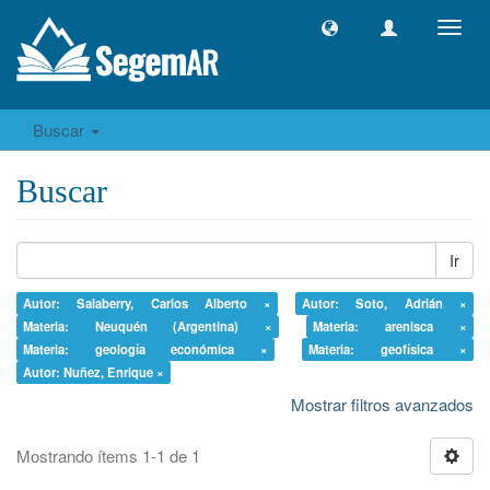
Camb
naveg
Buscar
Buscar
Ir
Autor: Salaberry, Carlos Alberto ×
Autor: Soto, Adrián ×
Materia: Neuquén (Argentina) ×
Materia: arenisca ×
Materia: geología económica ×
Materia: geofísica ×
Autor: Nuñez, Enrique ×
Mostrar filtros avanzados
Mostrando ítems 1-1 de 1