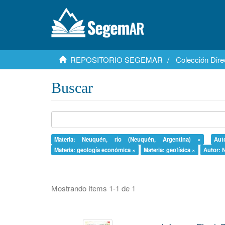
REPOSITORIO SEGEMAR
Colección Dire
Buscar
Materia: Neuquén, río (Neuquén, Argentina) ×
Aut
Materia: geología económica ×
Materia: geofísica ×
Autor: 
Mostrando ítems 1-1 de 1