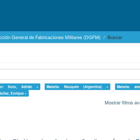
cción General de Fabricaciones Militares (DGFM)
Buscar
or: Soto, Adrián ×
Materia: Neuquén (Argentina) ×
Materia: ar
Nuñez, Enrique ×
Mostrar filtros 