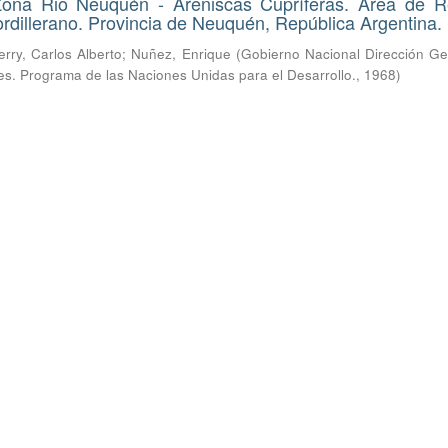
Zona Rio Neuquén - Areniscas Cupríferas. Área de R
rdillerano. Provincia de Neuquén, República Argentina.
erry, Carlos Alberto
;
Nuñez, Enrique
(
Gobierno Nacional Dirección Ge
res. Programa de las Naciones Unidas para el Desarrollo.
,
1968
)