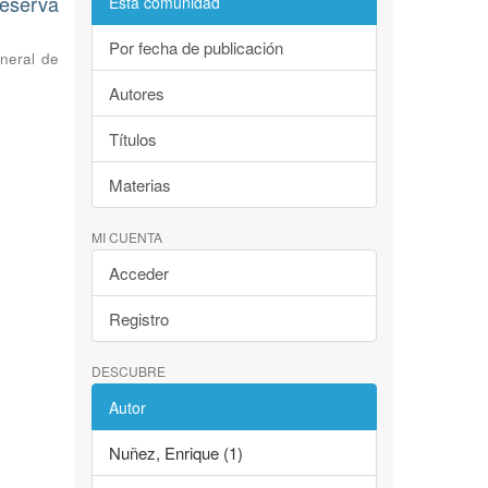
eserva
Esta comunidad
Por fecha de publicación
neral de
Autores
Títulos
Materias
MI CUENTA
Acceder
Registro
DESCUBRE
Autor
Nuñez, Enrique (1)