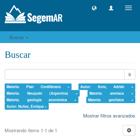
Camb
naveg
Buscar
Buscar
Ir
Materia: Plan Cordillerano ×
Autor: Soto, Adrián ×
Materia: Neuquén (Argentina) ×
Materia: arenisca ×
Materia: geología económica ×
Materia: geofísica ×
Autor: Nuñez, Enrique ×
Mostrar filtros avanzados
Mostrando ítems 1-1 de 1