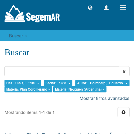
Camb
naveg
Buscar
Buscar
Ir
Has File(s): true ×
Fecha: 1968 ×
Autor: Holmberg, Eduardo ×
Materia: Plan Cordillerano ×
Materia: Neuquén (Argentina) ×
Mostrar filtros avanzados
Mostrando ítems 1-1 de 1