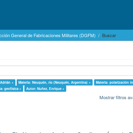
cción General de Fabricaciones Militares (DGFM)
Buscar
 Adrián ×
Materia: Neuquén, río (Neuquén, Argentina) ×
Materia: polarización i
a: geofísica ×
Autor: Nuñez, Enrique ×
Mostrar filtros 