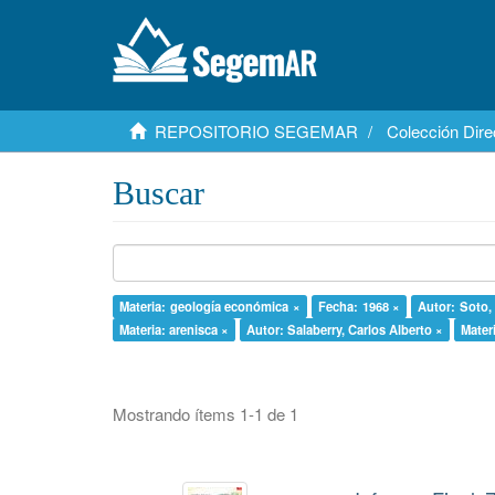
REPOSITORIO SEGEMAR
Colección Dire
Buscar
Materia: geología económica ×
Fecha: 1968 ×
Autor: Soto,
Materia: arenisca ×
Autor: Salaberry, Carlos Alberto ×
Materi
Mostrando ítems 1-1 de 1