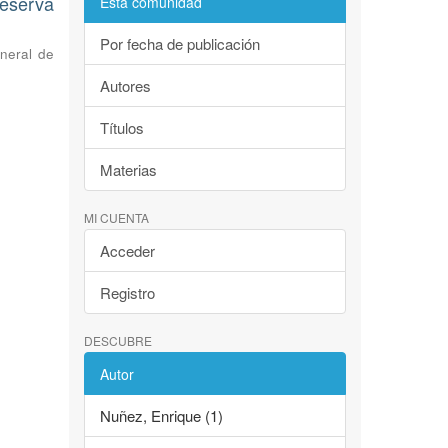
eserva
Esta comunidad
Por fecha de publicación
neral de
Autores
Títulos
Materias
MI CUENTA
Acceder
Registro
DESCUBRE
Autor
Nuñez, Enrique (1)