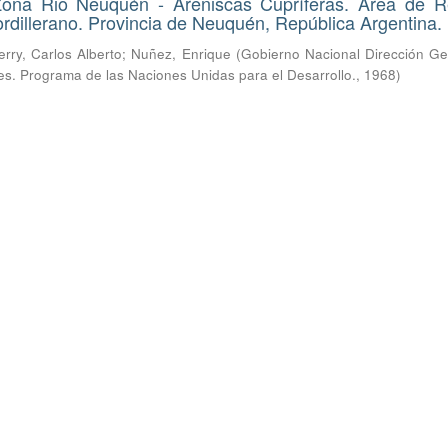
Zona Rio Neuquén - Areniscas Cupríferas. Área de R
rdillerano. Provincia de Neuquén, República Argentina.
erry, Carlos Alberto
;
Nuñez, Enrique
(
Gobierno Nacional Dirección Ge
res. Programa de las Naciones Unidas para el Desarrollo.
,
1968
)