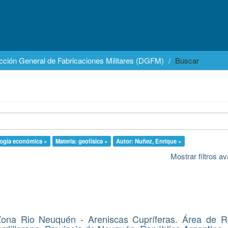
cción General de Fabricaciones Militares (DGFM)
Buscar
logía económica ×
Materia: geofísica ×
Autor: Nuñez, Enrique ×
Mostrar filtros 
Zona Rio Neuquén - Areniscas Cupríferas. Área de R