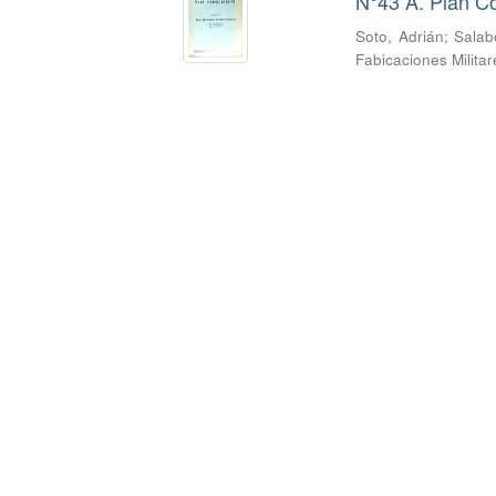
N°43 A. Plan Co
Soto, Adrián
;
Salab
Fabicaciones Milita