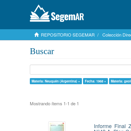
REPOSITORIO SEGEMAR
Colección Dire
Buscar
Materia: Neuquén (Argentina) ×
Fecha: 1968 ×
Materia: geo
Mostrando ítems 1-1 de 1
Informe Final 