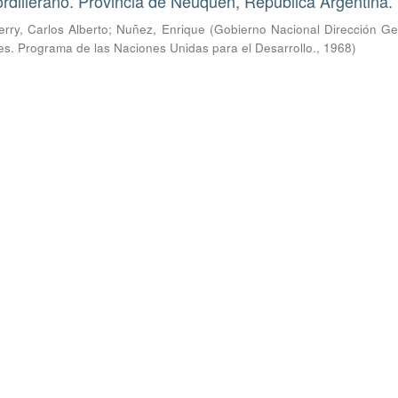
rdillerano. Provincia de Neuquén, República Argentina.
erry, Carlos Alberto
;
Nuñez, Enrique
(
Gobierno Nacional Dirección Ge
res. Programa de las Naciones Unidas para el Desarrollo.
,
1968
)