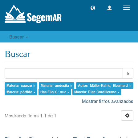
Camb
naveg
Buscar
Buscar
Ir
Materia: cuarzo ×
Materia: andesita ×
Autor: Müller-Kahle, Eberhard ×
Materia: pórfido ×
Has File(s): true ×
Materia: Plan Cordillerano ×
Mostrar filtros avanzados
Mostrando ítems 1-1 de 1