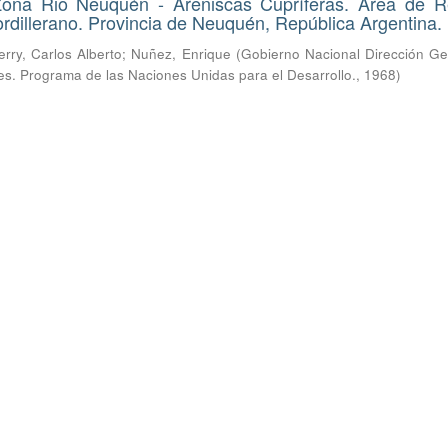
Zona Rio Neuquén - Areniscas Cupríferas. Área de R
rdillerano. Provincia de Neuquén, República Argentina.
erry, Carlos Alberto
;
Nuñez, Enrique
(
Gobierno Nacional Dirección Ge
res. Programa de las Naciones Unidas para el Desarrollo.
,
1968
)