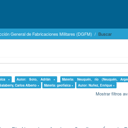
cción General de Fabricaciones Militares (DGFM)
Buscar
mica ×
Autor: Soto, Adrián ×
Materia: Neuquén, río (Neuquén, Arge
Salaberry, Carlos Alberto ×
Materia: geofísica ×
Autor: Nuñez, Enrique ×
Mostrar filtros 