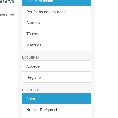
eserva
Esta comunidad
Por fecha de publicación
neral de
Autores
Títulos
Materias
MI CUENTA
Acceder
Registro
DESCUBRE
Autor
Nuñez, Enrique (1)