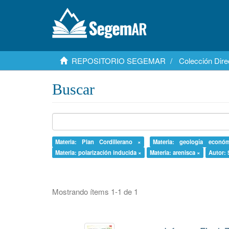
REPOSITORIO SEGEMAR
Colección Dire
Buscar
Materia: Plan Cordillerano ×
Materia: geología econó
Materia: polarización inducida ×
Materia: arenisca ×
Autor: 
Mostrando ítems 1-1 de 1