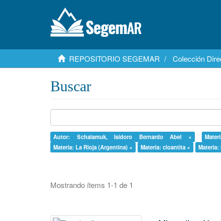
REPOSITORIO SEGEMAR
Colección Dire
Buscar
Autor: Schalamuk, Isidoro Bernardo Abel ×
Mater
Materia: La Rioja (Argentina) ×
Materia: cloantita ×
Materia:
Mostrando ítems 1-1 de 1