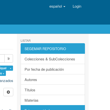
español
Login
LISTAR
SEGEMAR REPOSITORIO
Ir
Colecciones & SubColecciones
níquel ×
Por fecha de publicación
io ×
Autores
avanzados
Títulos
Materias