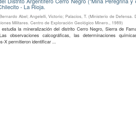
del Distrito Argentífero Cerro Negro ("Mina Peregrina y o
ilecito - La Rioja.
 Bernardo Abel
;
Angelelli, Victorio
;
Palacios, T.
(
Ministerio de Defensa. 
iones Militares. Centro de Exploración Geológico Minero.
,
1989
)
 estudia la mineralización del distrito Cerro Negro, Sierra de Fama
 Las observaciones calcográficas, las determinaciones químic
-X permitieron identificar ...