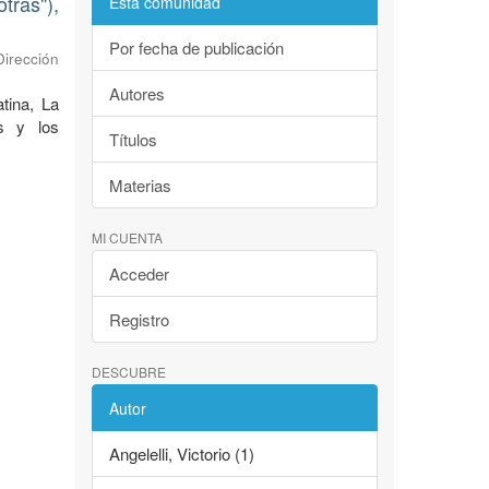
tras"),
Esta comunidad
Por fecha de publicación
Dirección
Autores
tina, La
as y los
Títulos
Materias
MI CUENTA
Acceder
Registro
DESCUBRE
Autor
Angelelli, Victorio (1)