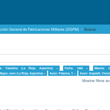
cción General de Fabricaciones Militares (DGFM)
Buscar
ia: Famatina (La Rioja, Argentina) ×
Fecha: 1989 ×
Materia: 
 Negro, cerro (La Rioja, Argentina) ×
Autor: Palacios, T. ×
Autor: Angelelli, Victor
Mostrar filtros 