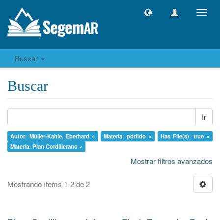
Camb
naveg
Buscar
Buscar
Ir
Autor: Müller-Kahle, Eberhard ×
Materia: pórfido ×
Has File(s): true ×
Materia: Plan Cordillerano ×
Mostrar filtros avanzados
Mostrando ítems 1-2 de 2