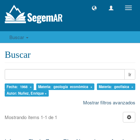
Camb
naveg
Buscar
Buscar
Ir
Fecha: 1968 ×
Materia: geología económica ×
Materia: geofísica ×
Autor: Nuñez, Enrique ×
Mostrar filtros avanzados
Mostrando ítems 1-1 de 1