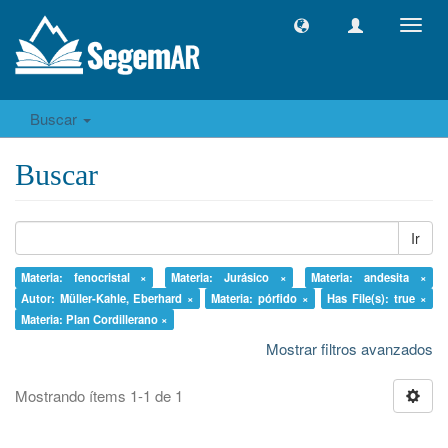
Camb
naveg
Buscar
Buscar
Ir
Materia: fenocristal ×
Materia: Jurásico ×
Materia: andesita ×
Autor: Müller-Kahle, Eberhard ×
Materia: pórfido ×
Has File(s): true ×
Materia: Plan Cordillerano ×
Mostrar filtros avanzados
Mostrando ítems 1-1 de 1