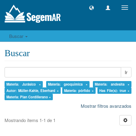
Camb
naveg
Buscar
Buscar
Ir
Materia: Jurásico ×
Materia: geoquímica ×
Materia: andesita ×
Autor: Müller-Kahle, Eberhard ×
Materia: pórfido ×
Has File(s): true ×
Materia: Plan Cordillerano ×
Mostrar filtros avanzados
Mostrando ítems 1-1 de 1