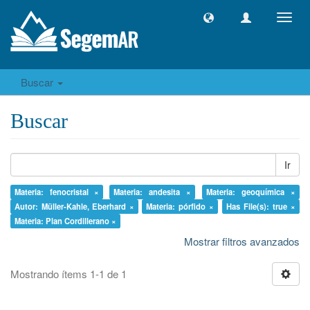
Camb
naveg
Buscar
Buscar
Ir
Materia: fenocristal ×
Materia: andesita ×
Materia: geoquímica ×
Autor: Müller-Kahle, Eberhard ×
Materia: pórfido ×
Has File(s): true ×
Materia: Plan Cordillerano ×
Mostrar filtros avanzados
Mostrando ítems 1-1 de 1