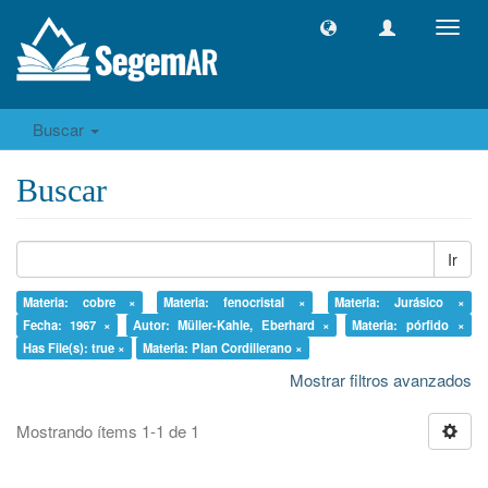
Camb
naveg
Buscar
Buscar
Ir
Materia: cobre ×
Materia: fenocristal ×
Materia: Jurásico ×
Fecha: 1967 ×
Autor: Müller-Kahle, Eberhard ×
Materia: pórfido ×
Has File(s): true ×
Materia: Plan Cordillerano ×
Mostrar filtros avanzados
Mostrando ítems 1-1 de 1