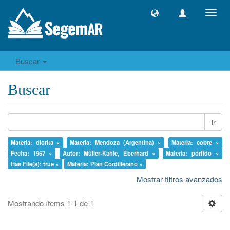
Camb
naveg
Buscar
Buscar
Ir
Materia: diorita ×
Materia: Mendoza (Argentina) ×
Materia: cobre ×
Fecha: 1967 ×
Autor: Müller-Kahle, Eberhard ×
Materia: pórfido ×
Has File(s): true ×
Materia: Plan Cordillerano ×
Mostrar filtros avanzados
Mostrando ítems 1-1 de 1