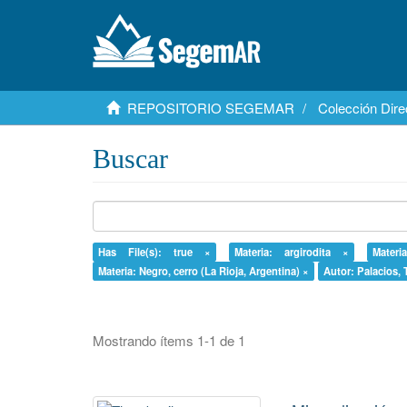
REPOSITORIO SEGEMAR
Colección Dire
Buscar
Has File(s): true ×
Materia: argirodita ×
Mater
Materia: Negro, cerro (La Rioja, Argentina) ×
Autor: Palacios, T
Mostrando ítems 1-1 de 1