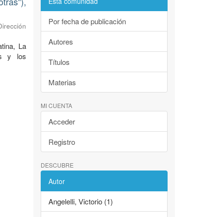
tras"),
Esta comunidad
Por fecha de publicación
Dirección
Autores
tina, La
as y los
Títulos
Materias
MI CUENTA
Acceder
Registro
DESCUBRE
Autor
Angelelli, Victorio (1)