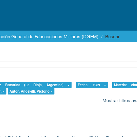
cción General de Fabricaciones Militares (DGFM)
Buscar
ia: Famatina (La Rioja, Argentina) ×
Fecha: 1989 ×
Materia: clo
. ×
Autor: Angelelli, Victorio ×
Mostrar filtros 