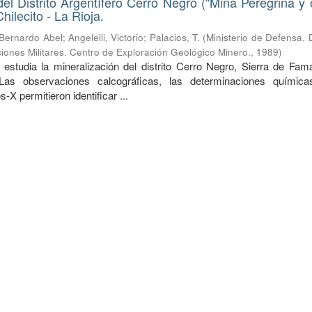
del Distrito Argentífero Cerro Negro ("Mina Peregrina y o
ilecito - La Rioja.
 Bernardo Abel
;
Angelelli, Victorio
;
Palacios, T.
(
Ministerio de Defensa. 
iones Militares. Centro de Exploración Geológico Minero.
,
1989
)
 estudia la mineralización del distrito Cerro Negro, Sierra de Fama
 Las observaciones calcográficas, las determinaciones químic
-X permitieron identificar ...