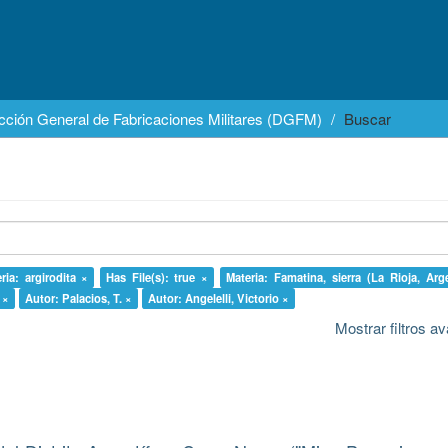
cción General de Fabricaciones Militares (DGFM)
Buscar
ria: argirodita ×
Has File(s): true ×
Materia: Famatina, sierra (La Rioja, Arg
 ×
Autor: Palacios, T. ×
Autor: Angelelli, Victorio ×
Mostrar filtros 