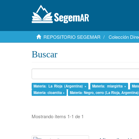
REPOSITORIO SEGEMAR
Colección Dire
Buscar
Materia: La Rioja (Argentina) ×
Materia: miargirita ×
Mate
Materia: cloantita ×
Materia: Negro, cerro (La Rioja, Argentina)
Mostrando ítems 1-1 de 1