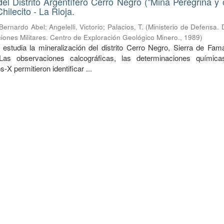
del Distrito Argentífero Cerro Negro ("Mina Peregrina y o
ilecito - La Rioja.
 Bernardo Abel
;
Angelelli, Victorio
;
Palacios, T.
(
Ministerio de Defensa. 
iones Militares. Centro de Exploración Geológico Minero.
,
1989
)
 estudia la mineralización del distrito Cerro Negro, Sierra de Fama
 Las observaciones calcográficas, las determinaciones químic
-X permitieron identificar ...