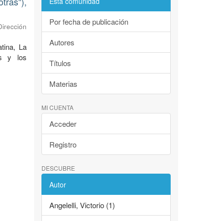
tras"),
Esta comunidad
Por fecha de publicación
Dirección
Autores
tina, La
as y los
Títulos
Materias
MI CUENTA
Acceder
Registro
DESCUBRE
Autor
Angelelli, Victorio (1)