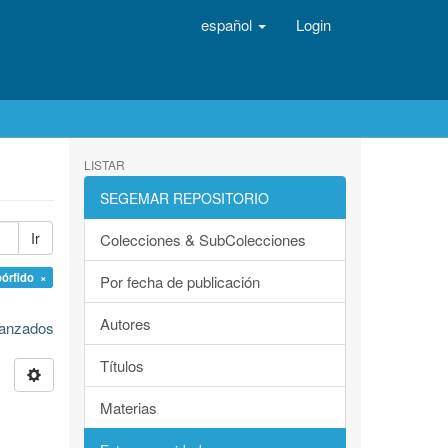
español
Login
LISTAR
SEGEMAR REPOSITORIO
Ir
Colecciones & SubColecciones
pórfido ×
Por fecha de publicación
Autores
avanzados
Títulos
Materias