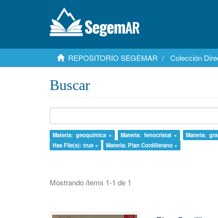
REPOSITORIO SEGEMAR
Colección Dire
Buscar
Materia: geoquímica ×
Materia: fenocristal ×
Materia: gra
Has File(s): true ×
Materia: Plan Cordillerano ×
Mostrando ítems 1-1 de 1