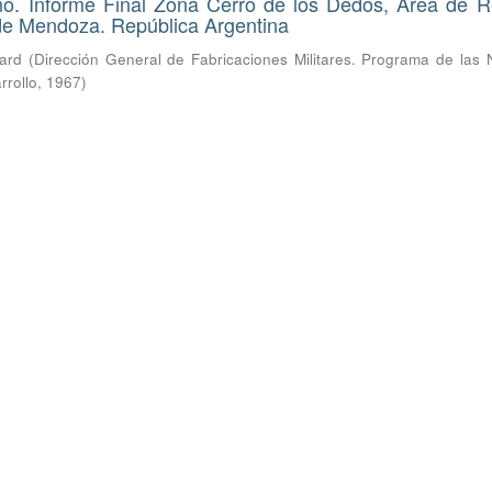
ano. Informe Final Zona Cerro de los Dedos, Área de 
 de Mendoza. República Argentina
hard
(
Dirección General de Fabricaciones Militares. Programa de las 
rrollo
,
1967
)