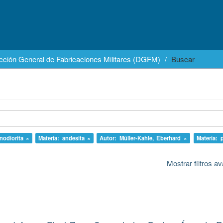
cción General de Fabricaciones Militares (DGFM)
Buscar
nodiorita ×
Materia: andesita ×
Autor: Müller-Kahle, Eberhard ×
Materia: 
Mostrar filtros 