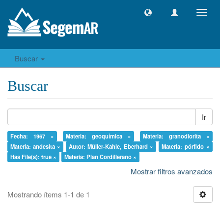
Camb
naveg
Buscar
Buscar
Ir
Fecha: 1967 ×
Materia: geoquímica ×
Materia: granodiorita ×
Materia: andesita ×
Autor: Müller-Kahle, Eberhard ×
Materia: pórfido ×
Has File(s): true ×
Materia: Plan Cordillerano ×
Mostrar filtros avanzados
Mostrando ítems 1-1 de 1