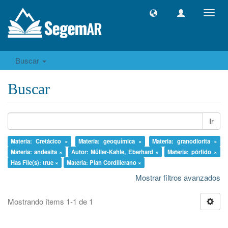
Camb
naveg
Buscar
Buscar
Ir
Materia: Cretácico ×
Materia: geoquímica ×
Materia: granodiorita ×
Materia: andesita ×
Autor: Müller-Kahle, Eberhard ×
Materia: pórfido ×
Has File(s): true ×
Materia: Plan Cordillerano ×
Mostrar filtros avanzados
Mostrando ítems 1-1 de 1