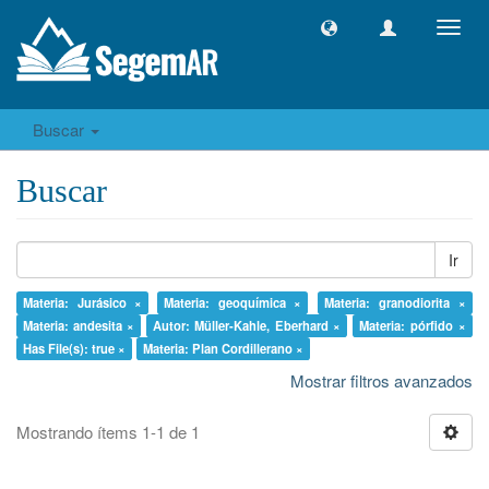
Camb
naveg
Buscar
Buscar
Ir
Materia: Jurásico ×
Materia: geoquímica ×
Materia: granodiorita ×
Materia: andesita ×
Autor: Müller-Kahle, Eberhard ×
Materia: pórfido ×
Has File(s): true ×
Materia: Plan Cordillerano ×
Mostrar filtros avanzados
Mostrando ítems 1-1 de 1