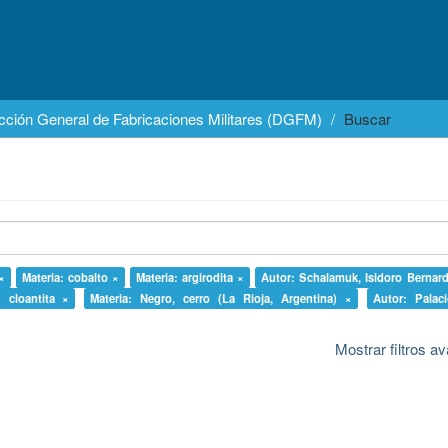
cción General de Fabricaciones Militares (DGFM)
Buscar
×
Materia: cobalto ×
Materia: argirodita ×
Autor: Schalamuk, Isidoro Bernar
: cloantita ×
Materia: Negro, cerro (La Rioja, Argentina) ×
Autor: Palac
Mostrar filtros 