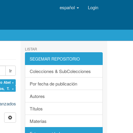
español
Login
LISTAR
SEGEMAR REPOSITORIO
Ir
Colecciones & SubColecciones
do Abel ×
Por fecha de publicación
ios, T. ×
Autores
avanzados
Títulos
Materias