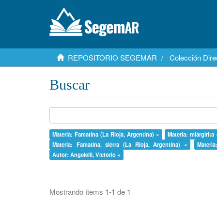
REPOSITORIO SEGEMAR
Colección Dire
Buscar
Materia: Famatina (La Rioja, Argentina) ×
Materia: miargirita 
Materia: Famatina, sierra (La Rioja, Argentina) ×
Materia
Autor: Angelelli, Victorio ×
Mostrando ítems 1-1 de 1