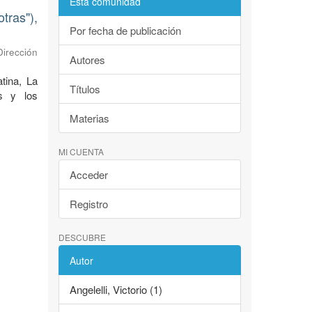
Esta comunidad
tras"),
Por fecha de publicación
Dirección
Autores
tina, La
Títulos
as y los
Materias
MI CUENTA
Acceder
Registro
DESCUBRE
Autor
Angelelli, Victorio (1)