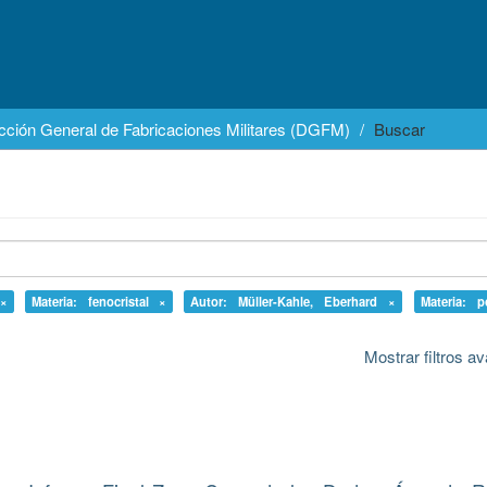
cción General de Fabricaciones Militares (DGFM)
Buscar
 ×
Materia: fenocristal ×
Autor: Müller-Kahle, Eberhard ×
Materia: p
Mostrar filtros 