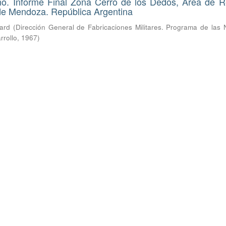
ano. Informe Final Zona Cerro de los Dedos, Área de 
 de Mendoza. República Argentina
hard
(
Dirección General de Fabricaciones Militares. Programa de las 
rrollo
,
1967
)