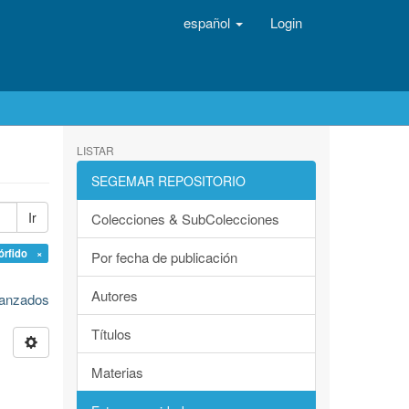
español
Login
LISTAR
SEGEMAR REPOSITORIO
Ir
Colecciones & SubColecciones
órfido ×
Por fecha de publicación
Autores
avanzados
Títulos
Materias