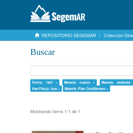
REPOSITORIO SEGEMAR
Colección Dire
Buscar
Fecha: 1967 ×
Materia: cuarzo ×
Materia: andesita
Has File(s): true ×
Materia: Plan Cordillerano ×
Mostrando ítems 1-1 de 1