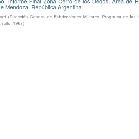
ano. Informe Final Zona Cerro de los Dedos, Área de 
 de Mendoza. República Argentina
hard
(
Dirección General de Fabricaciones Militares. Programa de las 
rrollo
,
1967
)