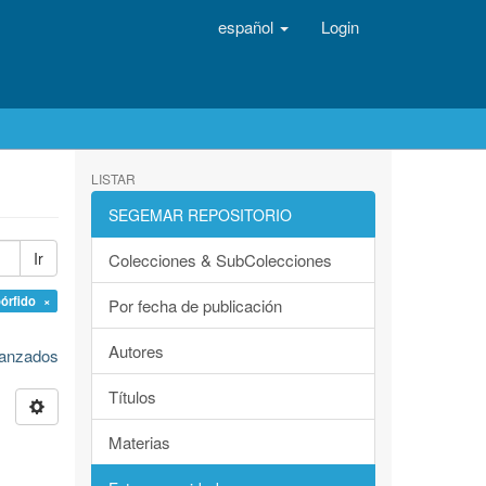
español
Login
LISTAR
SEGEMAR REPOSITORIO
Ir
Colecciones & SubColecciones
pórfido ×
Por fecha de publicación
Autores
avanzados
Títulos
Materias