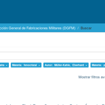
cción General de Fabricaciones Militares (DGFM)
Buscar
sita ×
Materia: fenocristal ×
Autor: Müller-Kahle, Eberhard ×
Materia: 
Mostrar filtros 