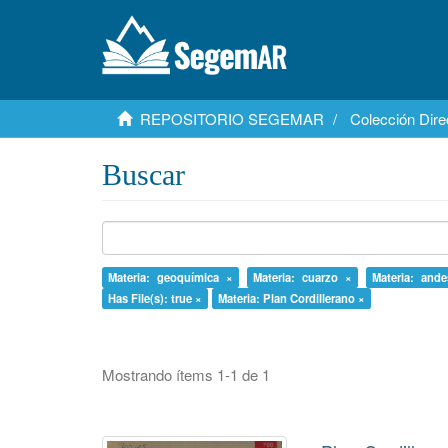
REPOSITORIO SEGEMAR
Colección Dire
Buscar
Materia: geoquímica ×
Materia: cuarzo ×
Materia: ande
Has File(s): true ×
Materia: Plan Cordillerano ×
Mostrando ítems 1-1 de 1