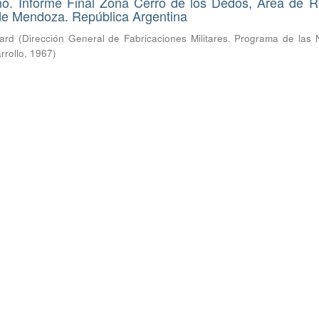
ano. Informe Final Zona Cerro de los Dedos, Área de 
 de Mendoza. República Argentina
hard
(
Dirección General de Fabricaciones Militares. Programa de las 
rrollo
,
1967
)