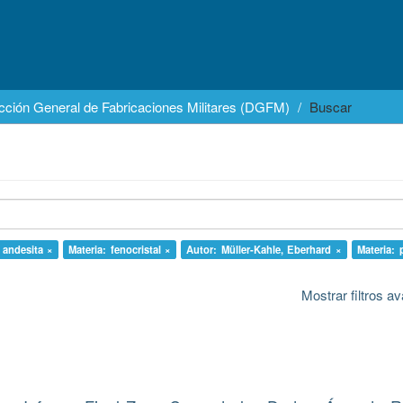
cción General de Fabricaciones Militares (DGFM)
Buscar
 andesita ×
Materia: fenocristal ×
Autor: Müller-Kahle, Eberhard ×
Materia: 
Mostrar filtros 