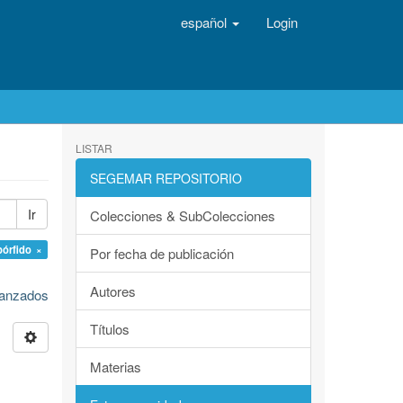
español
Login
LISTAR
SEGEMAR REPOSITORIO
Ir
Colecciones & SubColecciones
pórfido ×
Por fecha de publicación
Autores
avanzados
Títulos
Materias