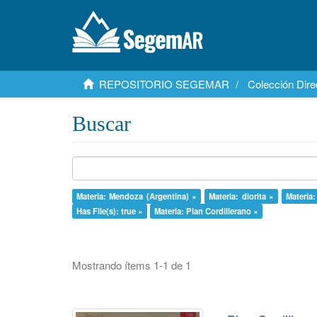
REPOSITORIO SEGEMAR
Colección Dire
Buscar
Materia: Mendoza (Argentina) ×
Materia: diorita ×
Materia:
Has File(s): true ×
Materia: Plan Cordillerano ×
Mostrando ítems 1-1 de 1