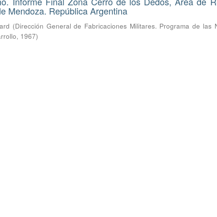
ano. Informe Final Zona Cerro de los Dedos, Área de 
 de Mendoza. República Argentina
hard
(
Dirección General de Fabricaciones Militares. Programa de las 
rrollo
,
1967
)