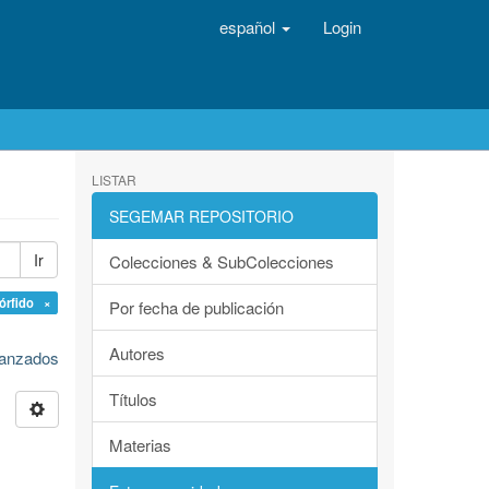
español
Login
LISTAR
SEGEMAR REPOSITORIO
Ir
Colecciones & SubColecciones
órfido ×
Por fecha de publicación
Autores
avanzados
Títulos
Materias