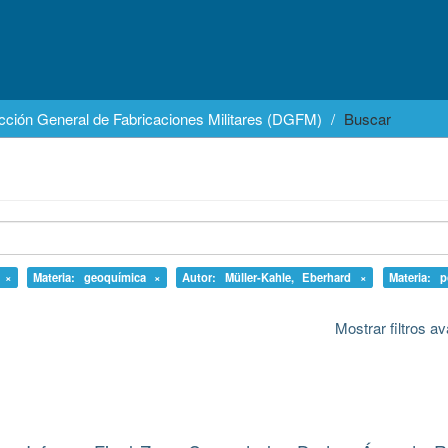
cción General de Fabricaciones Militares (DGFM)
Buscar
o ×
Materia: geoquímica ×
Autor: Müller-Kahle, Eberhard ×
Materia: p
Mostrar filtros 