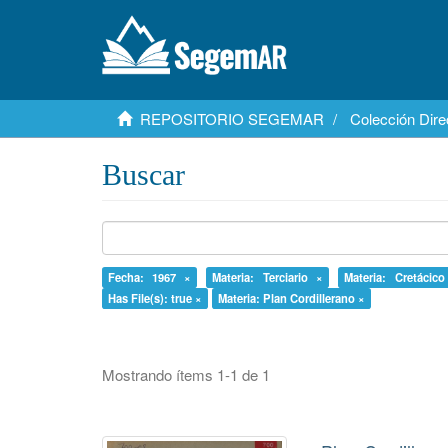
REPOSITORIO SEGEMAR
Colección Dire
Buscar
Fecha: 1967 ×
Materia: Terciario ×
Materia: Cretácic
Has File(s): true ×
Materia: Plan Cordillerano ×
Mostrando ítems 1-1 de 1