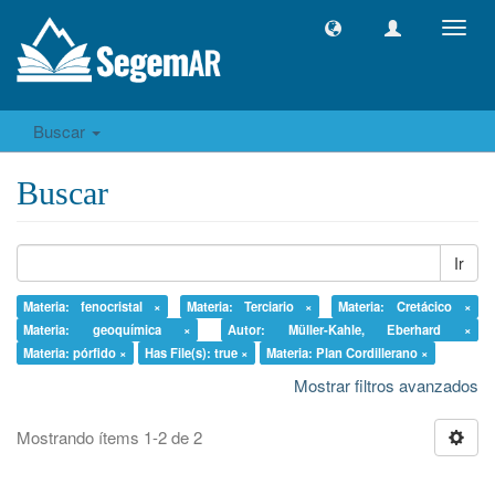
Camb
naveg
Buscar
Buscar
Ir
Materia: fenocristal ×
Materia: Terciario ×
Materia: Cretácico ×
Materia: geoquímica ×
Autor: Müller-Kahle, Eberhard ×
Materia: pórfido ×
Has File(s): true ×
Materia: Plan Cordillerano ×
Mostrar filtros avanzados
Mostrando ítems 1-2 de 2