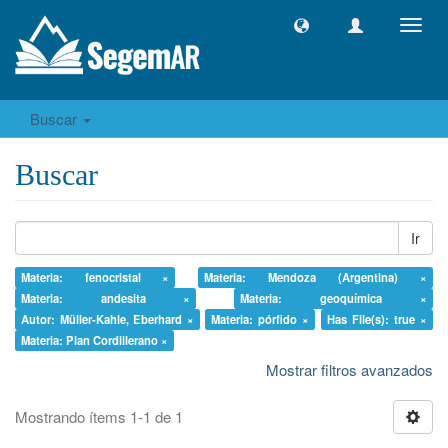
Camb
naveg
Buscar
Buscar
Ir
Materia: fenocristal ×
Materia: Mendoza (Argentina) ×
Materia: andesita ×
Materia: geoquímica ×
Autor: Müller-Kahle, Eberhard ×
Materia: pórfido ×
Has File(s): true ×
Materia: Plan Cordillerano ×
Mostrar filtros avanzados
Mostrando ítems 1-1 de 1