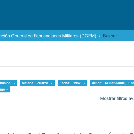
cción General de Fabricaciones Militares (DGFM)
Buscar
urásico ×
Materia: cuarzo ×
Fecha: 1967 ×
Autor: Müller-Kahle, Eb
rano ×
Mostrar filtros 