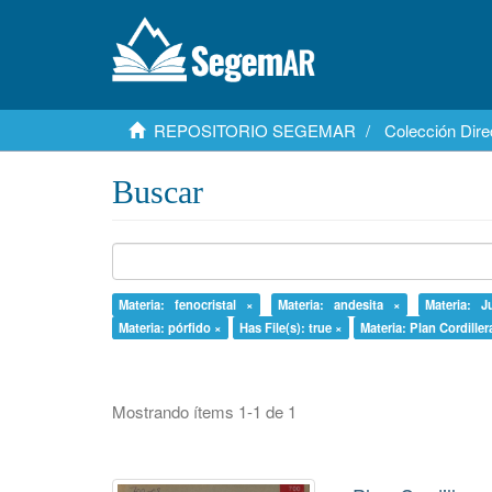
REPOSITORIO SEGEMAR
Colección Dire
Buscar
Materia: fenocristal ×
Materia: andesita ×
Materia: J
Materia: pórfido ×
Has File(s): true ×
Materia: Plan Cordille
Mostrando ítems 1-1 de 1