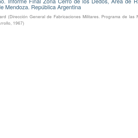
ano. Informe Final Zona Cerro de los Dedos, Área de 
 de Mendoza. República Argentina
hard
(
Dirección General de Fabricaciones Militares. Programa de las 
rrollo
,
1967
)