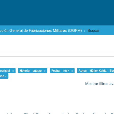
cción General de Fabricaciones Militares (DGFM)
Buscar
ocristal ×
Materia: cuarzo ×
Fecha: 1967 ×
Autor: Müller-Kahle, Eb
rano ×
Mostrar filtros 