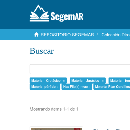
REPOSITORIO SEGEMAR
Colección Dire
Buscar
Materia: Cretácico ×
Materia: Jurásico ×
Materia: fen
Materia: pórfido ×
Has File(s): true ×
Materia: Plan Cordille
Mostrando ítems 1-1 de 1