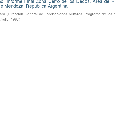
ano. Informe Final Zona Cerro de los Dedos, Área de 
 de Mendoza. República Argentina
hard
(
Dirección General de Fabricaciones Militares. Programa de las 
rrollo
,
1967
)