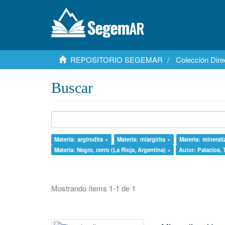
REPOSITORIO SEGEMAR
Colección Dire
Buscar
Materia: argirodita ×
Materia: miargirita ×
Materia: mineral
Materia: Negro, cerro (La Rioja, Argentina) ×
Autor: Palacios, T
Mostrando ítems 1-1 de 1