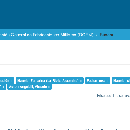
cción General de Fabricaciones Militares (DGFM)
Buscar
ización ×
Materia: Famatina (La Rioja, Argentina) ×
Fecha: 1989 ×
Materia: c
. ×
Autor: Angelelli, Victorio ×
Mostrar filtros 